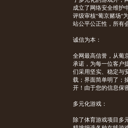
成立了网络安全维护
评级审核"葡京赌场"
站公平公正性，所有
诚信为本：
全网最高信誉，从葡
承诺，为每一位客户
们采用坚实、稳定与安
载；界面简单明了；
开！由于您的信息保
多元化游戏：
除了体育游戏项目多
精挑细选各种在线游