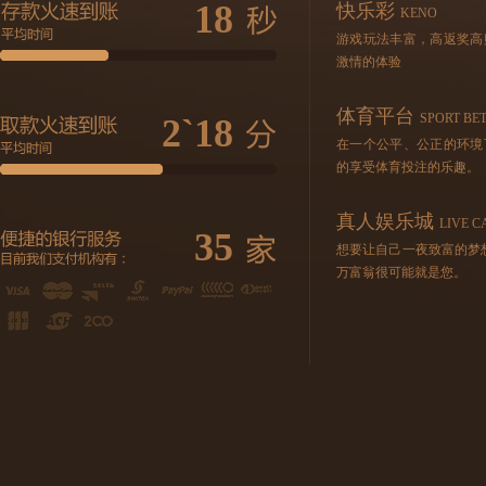
18
快乐彩
KENO
游戏玩法丰富，高返奖高
激情的体验
体育平台
SPORT BE
2`18
在一个公平、公正的环境
的享受体育投注的乐趣。
真人娱乐城
LIVE C
35
想要让自己一夜致富的梦
万富翁很可能就是您。