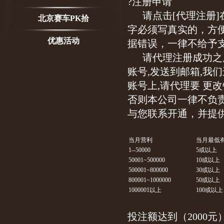
?注册申请
请点击[代理注册]
北京赛车PK拾
字必须写真实的，方
优惠活动
据错误，一律不给予
请代理注册成功之后
账号,发送到邮箱,我
账号上,请代理要 更
否则本公司一律不负
与您联系开通，并提
当月营利
当月最低
1--50000
5或以上
50001~500000
10或以上
500001~800000
30或以上
800001~1000000
50或以上
1000001以上
100或以上
投注额达到（2000